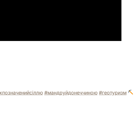
хпозначенийсіллю
#мандруйдонеччиною
#геотуризм