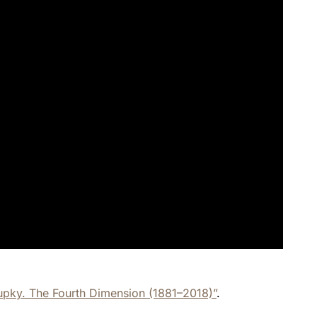
upky. The Fourth Dimension (1881–2018)”
.