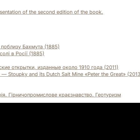
ntation of the second edition of the book.
 поблизу Бахмута (1885)
олі в Росії (1885)
сские открытки, изданные около 1910 года (2011)
Stoupky and its Dutch Salt Mine «Peter the Great» (2013
фія. Гірничопромислове краєзнавство. Геотуризм