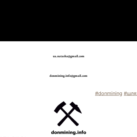
ua.natasha@gmail.com
donmining.info@gmail.com
#donmining
#шля