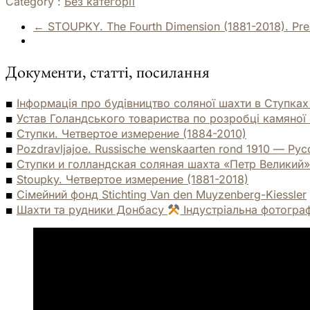
Category :
Без категорії
←
STOUPKY. The Fourth Dimension (1881-2018). Prese
Документи, статті, посилання
Інформація про будівництво соляної шахти в Ступках
Устав Голандського товариства по розробці камяної с
Ступки. Четвертое измерение (1884-2010)
Pozdravljajoe. Russische wenskaarten rond 1910 — Ру
Ступки и голландская соляная шахта «Петр Великий» — 
Stoupky. Четвертое измерение (1881-2018)
Сімейний фонд Stichting Van den Muyzenberg-Kiessler
Шахти та рудники Донбасу
Індустріальна фотогра