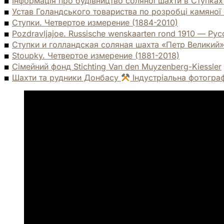
Інформація про будівництво соляної шахти в Ступках
Устав Голандського товариства по розробці камяної с
Ступки. Четвертое измерение (1884-2010)
Pozdravljajoe. Russische wenskaarten rond 1910 — Ру
Ступки и голландская соляная шахта «Петр Великий» — 
Stoupky. Четвертое измерение (1881-2018)
Сімейний фонд Stichting Van den Muyzenberg-Kiessler
Шахти та рудники Донбасу
Індустріальна фотогра