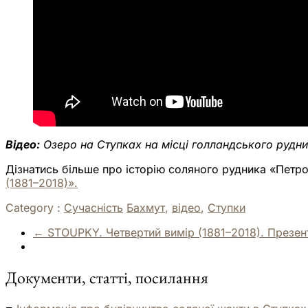
Відео:
Озеро на Ступках на місці голландського рудн
Дізнатись більше про історію соляного рудника «Петро
(1881–2018)».
Category :
Сучасність
Бахмут
,
відео
,
Ступки
←
STOUPKY. Четвертий вимір (1881–2018). Презен
Документи, статті, посилання