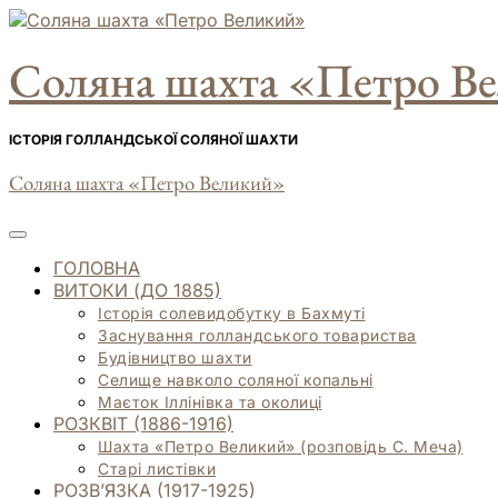
Skip
to
Соляна шахта «Петро В
content
ІСТОРІЯ ГОЛЛАНДСЬКОЇ СОЛЯНОЇ ШАХТИ
Соляна шахта «Петро Великий»
ГОЛОВНА
ВИТОКИ (ДО 1885)
Історія солевидобутку в Бахмуті
Заснування голландського товариства
Будівництво шахти
Селище навколо соляної копальні
Маєток Іллінівка та околиці
РОЗКВІТ (1886-1916)
Шахта «Петро Великий» (розповідь С. Меча)
Старі листівки
РОЗВ’ЯЗКА (1917-1925)