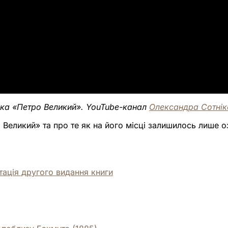
ика «Петро Великий». YouTube-канал
Олександра Сотнік
 Великий» та про те як на його місці залишилось лише 
тація другого видання книги