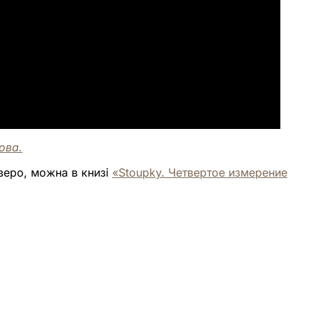
ова.
озеро, можна в книзі
«Stoupky. Четвертое измерение