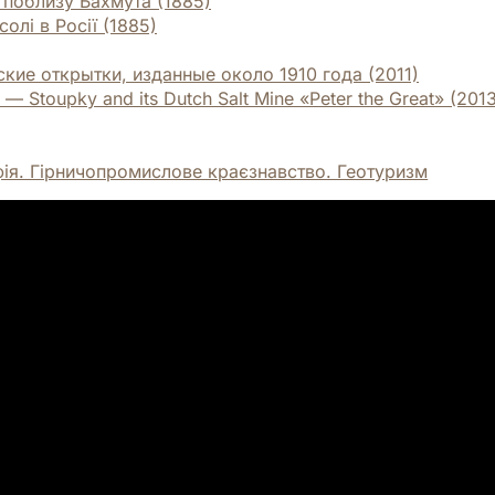
 поблизу Бахмута (1885)
олі в Росії (1885)
сские открытки, изданные около 1910 года (2011)
Stoupky and its Dutch Salt Mine «Peter the Great» (2013
фія. Гірничопромислове краєзнавство. Геотуризм