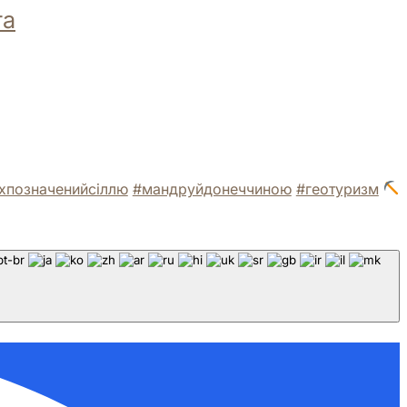
та
хпозначенийсіллю
#мандруйдонеччиною
#геотуризм