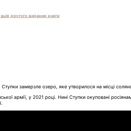
ація другого видання книги
Ступки замерзле озеро, яке утворилося на місці соляно
йської армії, у 2021 році. Нині Ступки окуповані росіян
і.