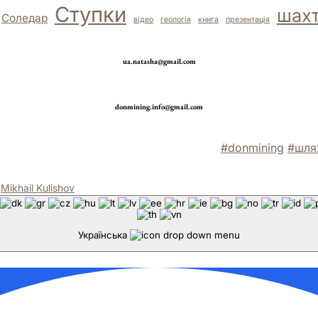
Ступки
шах
Соледар
відео
геологія
книга
презентація
ua.natasha@gmail.com
donmining.info@gmail.com
#donmining
#шля
⚒
Mikhail Kulishov
Українська