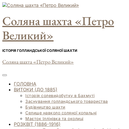
Skip
to
Соляна шахта «Петро
content
Великий»
ІСТОРІЯ ГОЛЛАНДСЬКОЇ СОЛЯНОЇ ШАХТИ
Соляна шахта «Петро Великий»
ГОЛОВНА
ВИТОКИ (ДО 1885)
Історія солевидобутку в Бахмуті
Заснування голландського товариства
Будівництво шахти
Селище навколо соляної копальні
Маєток Іллінівка та околиці
РОЗКВІТ (1886-1916)