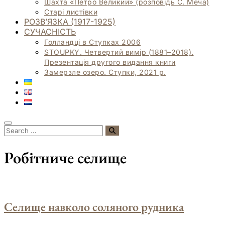
Шахта «Петро Великий» (розповідь С. Меча)
Старі листівки
РОЗВ’ЯЗКА (1917-1925)
СУЧАСНІСТЬ
Голландці в Ступках 2006
STOUPKY. Четвертий вимір (1881–2018).
Презентація другого видання книги
Замерзле озеро. Ступки, 2021 р.
Робітниче селище
Селище навколо соляного рудника