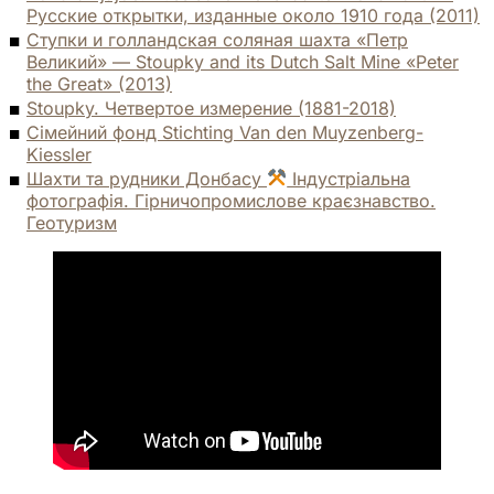
Русские открытки, изданные около 1910 года (2011)
Ступки и голландская соляная шахта «Петр
Великий» — Stoupky and its Dutch Salt Mine «Peter
the Great» (2013)
Stoupky. Четвертое измерение (1881-2018)
Сімейний фонд Stichting Van den Muyzenberg-
Kiessler
Шахти та рудники Донбасу
Індустріальна
фотографія. Гірничопромислове краєзнавство.
Геотуризм