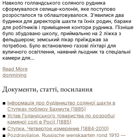
Навколо голландського соляного рудника
сформувалося селище-колонія, яке поступово
розросталося та облаштовувалося. З’явилися два
будинки для директорів шахти та їхніх родин, бараки
для робітників і приміщення контори рудника. Пізніше
було збудовано школу, приймальню на 2 ліжка з
фельдшером; земський лікар приїжджав за
потребою. Було встановлено газові ліхтарі для
вуличного освітлення, наявний льодник та спеціальні
камери для…
Read More
donmining
Документи, статті, посилання
Інформація про будівництво соляної шахти в
Ступках поблизу Бахмута (1885)
Устав Голандського товариства по розробці
камяної солі в Росії (1885)
Ступки. Четвертое измерение (1884-2010)
Pozdravljajoe. Russische wenskaarten rond 1910 —