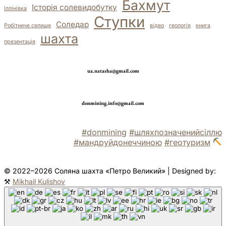
Бахмут
Історія солевидобутку
Іллінівка
Ступки
Соледар
Робітниче селище
відео
геологія
книга
шахта
презентація
ua.natasha@gmail.com
donmining.info@gmail.com
#donmining
#шляхпозначенийсіллю
#мандруйдонеччиною
#геотуризм
© 2022–2026 Соляна шахта «Петро Великий» | Designed by:
⚒
Mikhail Kulishov