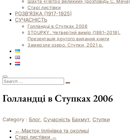
Шахта «Петро Великий» (розповідь С. Меча)
Старі листівки
РОЗВ’ЯЗКА (1917-1925)
СУЧАСНІСТЬ
Голландці в Ступках 2006
STOUPKY. Четвертий вимір (1881–2018).
Презентація другого видання книги
Замерзле озеро. Ступки, 2021 р.
Голландці в Ступках 2006
Category :
Блог
,
Сучасність
Бахмут
,
Ступки
←
Маєток Іллінівка та околиці
Старі листівки
→