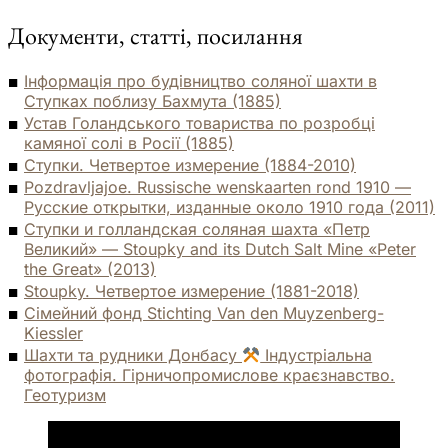
Документи, статті, посилання
Інформація про будівництво соляної шахти в
Ступках поблизу Бахмута (1885)
Устав Голандського товариства по розробці
камяної солі в Росії (1885)
Ступки. Четвертое измерение (1884-2010)
Pozdravljajoe. Russische wenskaarten rond 1910 —
Русские открытки, изданные около 1910 года (2011)
Ступки и голландская соляная шахта «Петр
Великий» — Stoupky and its Dutch Salt Mine «Peter
the Great» (2013)
Stoupky. Четвертое измерение (1881-2018)
Сімейний фонд Stichting Van den Muyzenberg-
Kiessler
Шахти та рудники Донбасу
Індустріальна
фотографія. Гірничопромислове краєзнавство.
Геотуризм