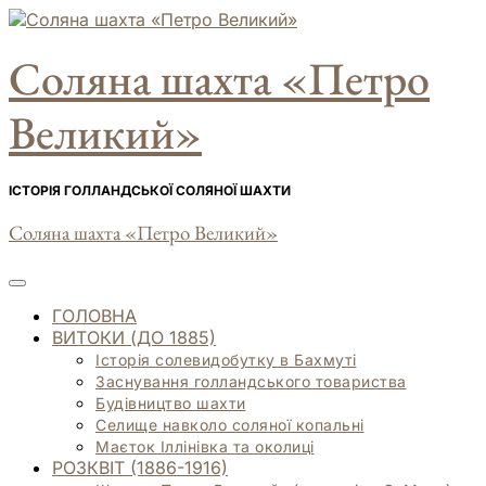
Skip
to
Соляна шахта «Петро
content
Великий»
ІСТОРІЯ ГОЛЛАНДСЬКОЇ СОЛЯНОЇ ШАХТИ
Соляна шахта «Петро Великий»
ГОЛОВНА
ВИТОКИ (ДО 1885)
Історія солевидобутку в Бахмуті
Заснування голландського товариства
Будівництво шахти
Селище навколо соляної копальні
Маєток Іллінівка та околиці
РОЗКВІТ (1886-1916)