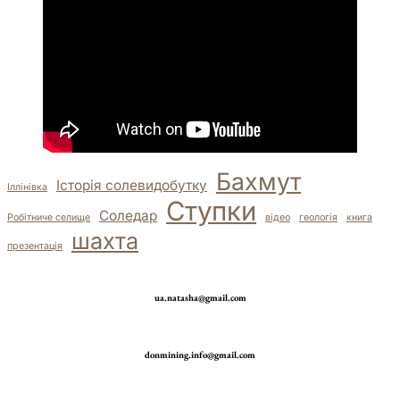
Бахмут
Історія солевидобутку
Іллінівка
Ступки
Соледар
Робітниче селище
відео
геологія
книга
шахта
презентація
ua.natasha@gmail.com
donmining.info@gmail.com